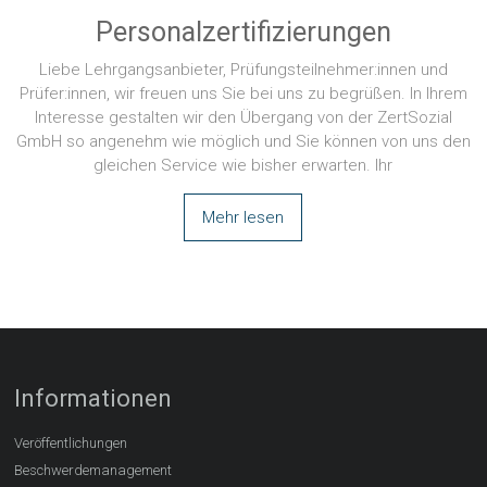
Personalzertifizierungen
Liebe Lehrgangsanbieter, Prüfungsteilnehmer:innen und
Prüfer:innen, wir freuen uns Sie bei uns zu begrüßen. In Ihrem
Interesse gestalten wir den Übergang von der ZertSozial
GmbH so angenehm wie möglich und Sie können von uns den
gleichen Service wie bisher erwarten. Ihr
Mehr lesen
Informationen
Veröffentlichungen
Beschwerdemanagement