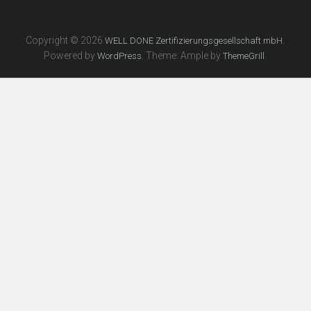
Copyright © 2026
.
WELL DONE Zertifizierungsgesellschaft mbH
Powered by
. Theme: Ample by
.
WordPress
ThemeGrill